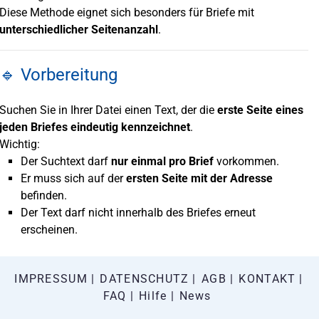
Diese Methode eignet sich besonders für Briefe mit
unterschiedlicher Seitenanzahl
.
🔹 Vorbereitung
Suchen Sie in Ihrer Datei einen Text, der die
erste Seite eines
jeden Briefes eindeutig kennzeichnet
.
Wichtig:
Der Suchtext darf
nur einmal pro Brief
vorkommen.
Er muss sich auf der
ersten Seite mit der Adresse
befinden.
Der Text darf nicht innerhalb des Briefes erneut
erscheinen.
Beispiel:
IMPRESSUM
DATENSCHUTZ
AGB
KONTAKT
„Mahnung“ – wenn dieser Begriff ausschließlich auf der
FAQ
Hilfe
News
ersten Seite jedes Briefes steht.