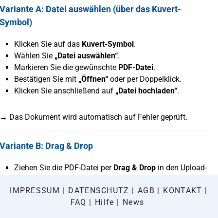
Variante A: Datei auswählen (über das Kuvert-
Symbol)
Klicken Sie auf das
Kuvert-Symbol
.
Wählen Sie
„Datei auswählen“
.
Markieren Sie die gewünschte
PDF-Datei
.
Bestätigen Sie mit
„Öffnen“
oder per Doppelklick.
Klicken Sie anschließend auf
„Datei hochladen“
.
→ Das Dokument wird automatisch auf Fehler geprüft.
Variante B: Drag & Drop
Ziehen Sie die PDF-Datei per
Drag & Drop
in den Upload-
Bereich.
IMPRESSUM
DATENSCHUTZ
AGB
KONTAKT
Klicken Sie auf
„Datei hochladen“
.
FAQ
Hilfe
News
→ Die Prüfung startet automatisch.